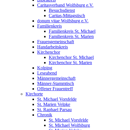
Caritasverband Wolfsburg e.V.
Besuchsdienst
Caritas-Mittagstisch
donum vitae Wolfsburg e.V.
Familienkreis
Familienkreis St. Michael
Familienkreis St. Marien
Frauengemeinschaft
Handarbeitskreis
Kirchenchor
Kirchenchor St. Michael
Kirchenchor St. Marien
Kolping
Leseabend
Männergemeinschaft
Männer-Stammtisch
Offener Frauentreff
Kirchorte
St. Michael Vorsfelde
St. Marien Velpke
St. Raphael Parsau
Chronik
St. Michael Vorsfelde
St. Michael Wolfsburg