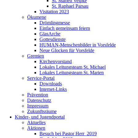
St. Marien Velpke
St. Raphael Parsau
Visitation 2023
Ökumene
Drömlingmesse
Einfach gemeinsam feiern
GlasArche
Gottesdienste
HUMAN-Menschenbilder in Vorsfelde
Neue Glocken für Vorsfelde
Gremien
Kirchenvorstand
Lokales Leitungsteam St. Michael
Lokales Leitungsteam St. Marien
Service-Portal
Downloads
Internet-Links
Prävention
Datenschutz
Impressum
Zukunftsräume
Kinder- und Jugendportal
Aktuelles
Aktionen
Besuch bei Pastor Herr_2019