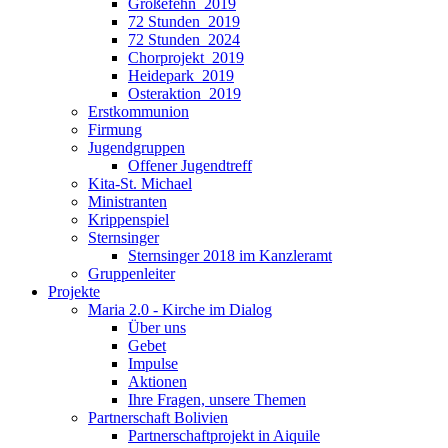
Großefehn_2019
72 Stunden_2019
72 Stunden_2024
Chorprojekt_2019
Heidepark_2019
Osteraktion_2019
Erstkommunion
Firmung
Jugendgruppen
Offener Jugendtreff
Kita-St. Michael
Ministranten
Krippenspiel
Sternsinger
Sternsinger 2018 im Kanzleramt
Gruppenleiter
Projekte
Maria 2.0 - Kirche im Dialog
Über uns
Gebet
Impulse
Aktionen
Ihre Fragen, unsere Themen
Partnerschaft Bolivien
Partnerschaftprojekt in Aiquile