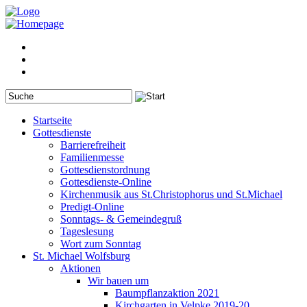
Startseite
Gottesdienste
Barrierefreiheit
Familienmesse
Gottesdienstordnung
Gottesdienste-Online
Kirchenmusik aus St.Christophorus und St.Michael
Predigt-Online
Sonntags- & Gemeindegruß
Tageslesung
Wort zum Sonntag
St. Michael Wolfsburg
Aktionen
Wir bauen um
Baumpflanzaktion 2021
Kirchgarten in Velpke 2019-20