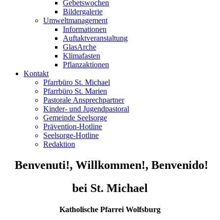
Gebetswochen
Bildergalerie
Umweltmanagement
Informationen
Auftaktveranstaltung
GlasArche
Klimafasten
Pflanzaktionen
Kontakt
Pfarrbüro St. Michael
Pfarrbüro St. Marien
Pastorale Ansprechpartner
Kinder- und Jugendpastoral
Gemeinde Seelsorge
Prävention-Hotline
Seelsorge-Hotline
Redaktion
Benvenuti!, Willkommen!, Benvenido!
bei St. Michael
Katholische Pfarrei Wolfsburg